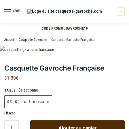
MENU
0
CODE PROMO : GAVROCHE10
Accueil
/
Casquette Gavroche
/
Casquette Gavroche Française
Casquette Gavroche Française
31.99
€
Sélectionne
TAILLE
:
56-60 cm Ajustable
Effacer
Ajouter au panier