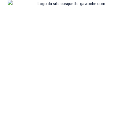
Informations
MENTIONS LÉGALES
MON COMPTE
CONTACTEZ-NOUS
CONDITIONS GÉNÉRALES DE VENTES
POLITIQUE DE REMBOURSEMENT ET DE RETOURS
Collections
CASQUETTE GAVROCHE
CASQUETTE GAVROCHE ENFANT
CASQUETTE GAVROCHE FEMME
CASQUETTE GAVROCHE HOMME
CASQUETTE PLATE
BÉRET