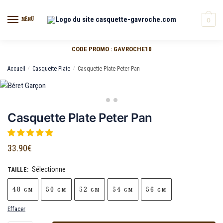
MENU
0
CODE PROMO : GAVROCHE10
Accueil
/
Casquette Plate
/
Casquette Plate Peter Pan
Casquette Plate Peter Pan
33.90
€
Sélectionne
TAILLE
:
48 cm
50 cm
52 cm
54 cm
56 cm
Effacer