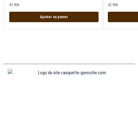
33.90
€
33.90
€
Ajouter au panier
Informations
MENTIONS LÉGALES
MON COMPTE
CONTACTEZ-NOUS
CONDITIONS GÉNÉRALES DE VENTES