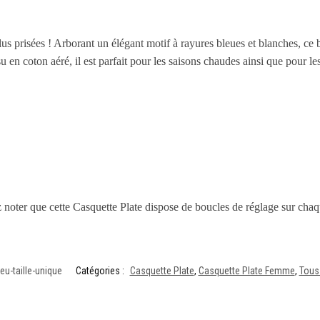
us prisées ! Arborant un élégant motif à rayures bleues et blanches, ce b
su en coton aéré, il est parfait pour les saisons chaudes ainsi que pour le
z noter que cette Casquette Plate dispose de boucles de réglage sur cha
u-taille-unique
Catégories :
Casquette Plate
,
Casquette Plate Femme
,
Tous