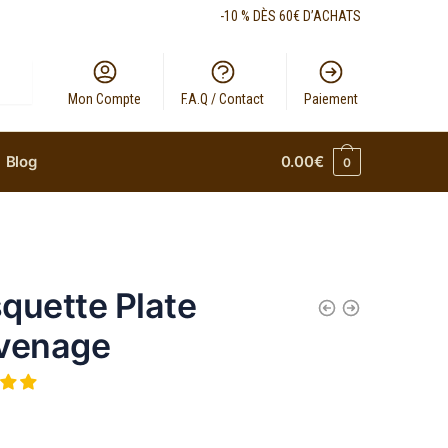
-10 % DÈS 60€ D’ACHATS
Mon Compte
F.A.Q / Contact
Paiement
Blog
0.00
€
0
quette Plate
venage