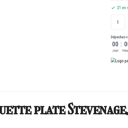
21 en 
Dépechez-v
00
:
0
Jour
Heu
uette plate Stevenage,