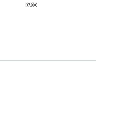
37.90
€
Collections
CASQUETTE GAVROCHE
CASQUETTE GAVROCHE ENFANT
CASQUETTE GAVROCHE FEMME
CASQUETTE GAVROCHE HOMME
CASQUETTE PLATE
BÉRET