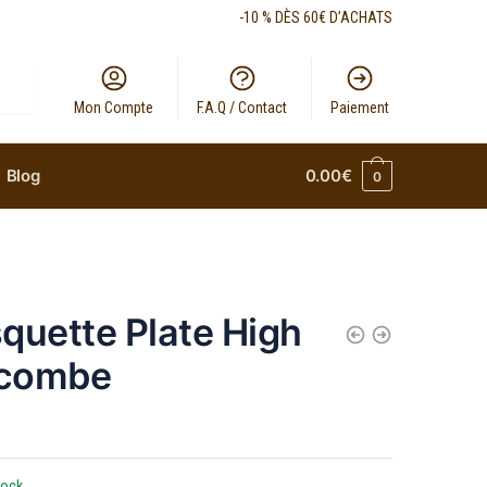
-10 % DÈS 60€ D’ACHATS
Mon Compte
F.A.Q / Contact
Paiement
Blog
0.00
€
0
quette Plate High
combe
tock