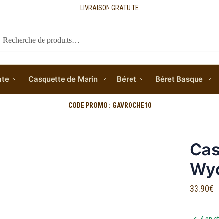
LIVRAISON GRATUITE
cherche
ate
Casquette de Marin
Béret
Béret Basque
CODE PROMO : GAVROCHE10
Cas
Wy
33.90
€
4 en s