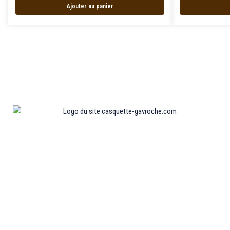
Ajouter au panier
Informations
MENTIONS LÉGALES
MON COMPTE
CONTACTEZ-NOUS
CONDITIONS GÉNÉRALES DE VENTES
POLITIQUE DE REMBOURSEMENT ET DE RETOURS