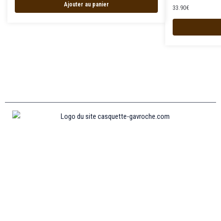
Ajouter au panier
33.90
€
Informations
MENTIONS LÉGALES
MON COMPTE
CONTACTEZ-NOUS
CONDITIONS GÉNÉRALES DE VENTES