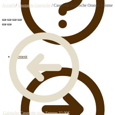
Accueil
/
Casquette Gavroche
/
Casquette Gavroche Orange Femme
Paiement
Gavroche Casquette pour Femme
32.00
€