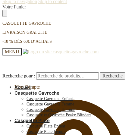
Skip to navigation
Skip to content
Votre Panier
CASQUETTE GAVROCHE
LIVRAISON GRATUITE
-10 % DÈS 60€ D’ACHATS
MENU
Recherche pour :
Recherche pour :
Recherche
Recherche
Mon Compte
Accueil
Casquette Gavroche
Casquette Gavroche Enfant
Casquette Gavroche Femme
Casquette Gavroche Homme
Casquette et Gavroche Peaky Blinders
Casquette Plate
Casquette Plate Enfant
Casquette Plate Femme