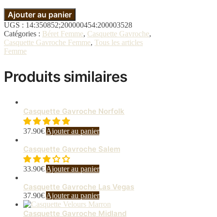
Ajouter au panier
UGS :
14:350852;200000454:200003528
Catégories :
Béret Femme
,
Casquette Gavroche
,
Casquette Gavroche Femme
,
Tous les articles
Femme
Produits similaires
Casquette Gavroche Norfolk
37.90
€
Ajouter au panier
Casquette Gavroche Salem
33.90
€
Ajouter au panier
Casquette Gavroche Las Vegas
37.90
€
Ajouter au panier
Casquette Gavroche Midland