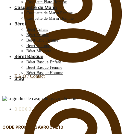
Casquette Plate Homme
Casquette de Marin
Casquette de Marin Femme
Casquette de Marin Homme
Béret
Béret Enfant
Béret Femme
Béret Chic Femme
Béret Homme
Béret Militaire
Béret Basque
Béret Basque Enfant
Béret Basque Femme
Béret Basque Homme
F.A.Q / Contact
Blog
0.00
€
0
CODE PROMO : GAVROCHE10