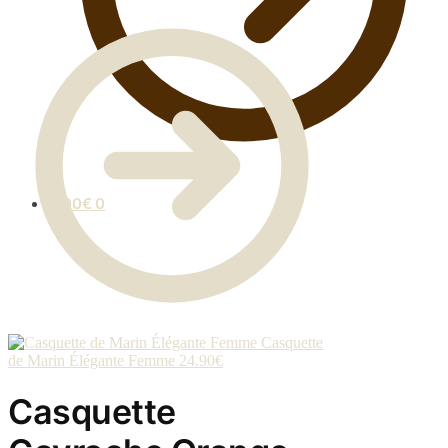
0.00
€
0
Casquette
de Marin Élégante Femme
24.90
€
Casquette