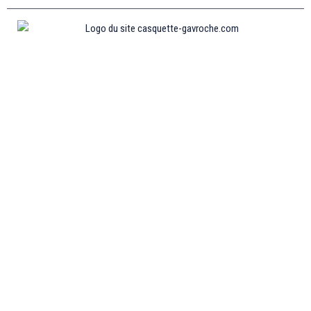
Informations
MENTIONS LÉGALES
MON COMPTE
CONTACTEZ-NOUS
CONDITIONS GÉNÉRALES DE VENTES
POLITIQUE DE REMBOURSEMENT ET DE RETOURS
Collections
CASQUETTE GAVROCHE
CASQUETTE GAVROCHE ENFANT
CASQUETTE GAVROCHE FEMME
CASQUETTE GAVROCHE HOMME