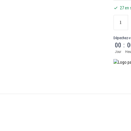
27 en 
Dépechez-v
00
:
0
Jour
Heu