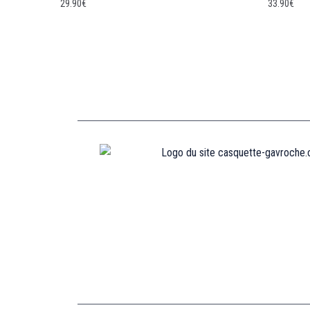
29.90
€
33.90
€