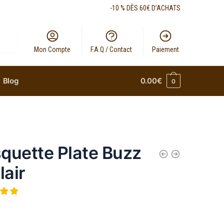
-10 % DÈS 60€ D’ACHATS
Mon Compte
F.A.Q / Contact
Paiement
Blog
0.00
€
0
quette Plate Buzz
lair