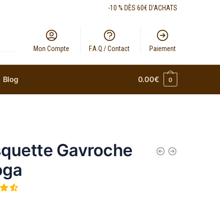
-10 % DÈS 60€ D’ACHATS
Mon Compte
F.A.Q / Contact
Paiement
Blog
0.00
€
0
quette Gavroche
oga