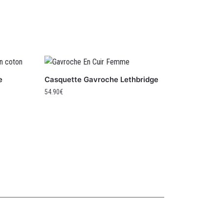
e
Casquette Gavroche Lethbridge
54.90
€