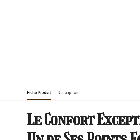
Fiche Produit
Description
Le Confort Except
Un de Ses Points F