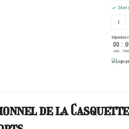
24 en 
Dépechez-v
00
:
0
Jour
Heu
ionnel de la Casquette
orts