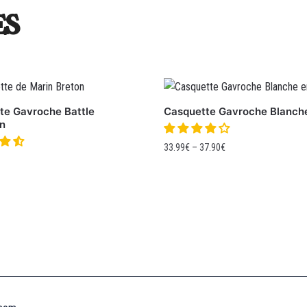
es
te Gavroche Battle
Casquette Gavroche Blanch
n
33.99
€
–
37.90
€