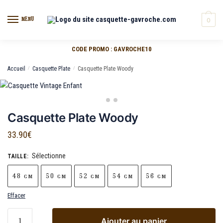
MENU
0
CODE PROMO : GAVROCHE10
Accueil
/
Casquette Plate
/
Casquette Plate Woody
Casquette Plate Woody
33.90
€
Sélectionne
TAILLE
:
48 cm
50 cm
52 cm
54 cm
56 cm
Effacer
Ajouter au panier