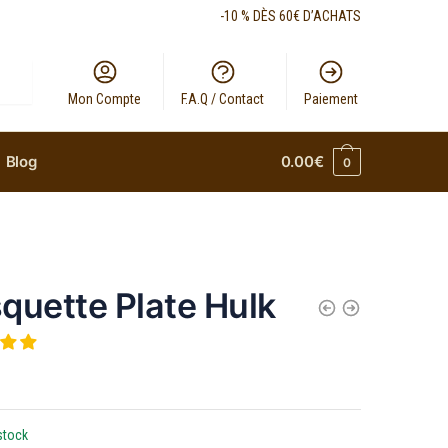
-10 % DÈS 60€ D’ACHATS
Mon Compte
F.A.Q / Contact
Paiement
Blog
0.00
€
0
quette Plate Hulk
stock