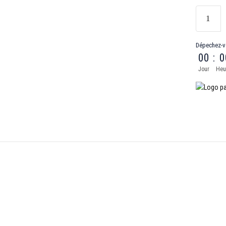
Dépechez-v
00
:
0
Jour
Heu