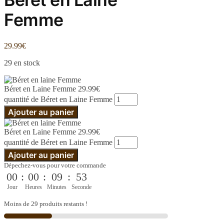
Femme
29.99
€
29 en stock
Béret en Laine Femme
29.99
€
quantité de Béret en Laine Femme
Ajouter au panier
Béret en Laine Femme
29.99
€
quantité de Béret en Laine Femme
Ajouter au panier
Dépechez-vous pour votre commande
00
:
00
:
09
:
52
Jour
Heures
Minutes
Seconde
Moins de 29 produits restants !