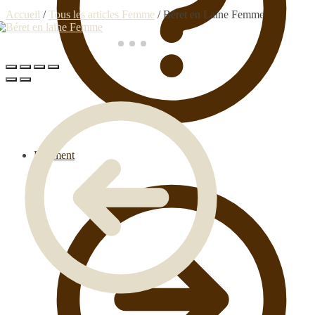
Accueil
/
Tous les articles Femme
/
Béret en Laine Femme
Paiement