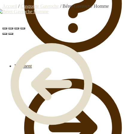
Accueil
/
Casquette Gavroche
/
Béret Gavroche Homme
Paiement