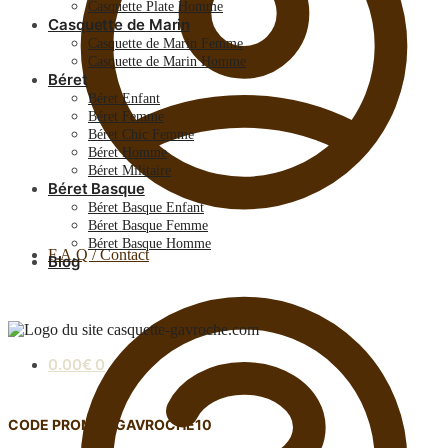
Casquette Plate Homme
Casquette de Marin
Casquette de Marin Femme
Casquette de Marin Homme
Béret
Béret Enfant
Béret Femme
Béret Chic Femme
Béret Homme
Béret Militaire
Béret Basque
Béret Basque Enfant
Béret Basque Femme
Béret Basque Homme
F.A.Q / Contact
Blog
0.00
€
0
CODE PROMO : GAVROCHE10