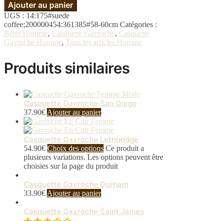
Ajouter au panier
UGS :
14:175#suede
coffee;200000454:361385#58-60cm
Catégories :
Béret Homme
,
Casquette Gavroche
,
Casquette
Gavroche Homme
,
Tous les articles Homme
Produits similaires
Casquette Gavroche San Diego
37.90
€
Ajouter au panier
Casquette Gavroche Lethbridge
54.90
€
Choix des options
Ce produit a
plusieurs variations. Les options peuvent être
choisies sur la page du produit
Casquette Gavroche Durham
33.90
€
Ajouter au panier
Casquette Gavroche Saint James