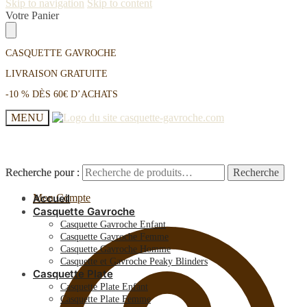
Skip to navigation
Skip to content
Votre Panier
CASQUETTE GAVROCHE
LIVRAISON GRATUITE
-10 % DÈS 60€ D’ACHATS
MENU
Recherche pour :
Recherche pour :
Recherche
Recherche
Mon Compte
Accueil
Casquette Gavroche
Casquette Gavroche Enfant
Casquette Gavroche Femme
Casquette Gavroche Homme
Casquette et Gavroche Peaky Blinders
Casquette Plate
Casquette Plate Enfant
Casquette Plate Femme