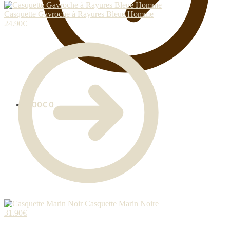
Casquette Gavroche à Rayures Bleue Homme
24.90
€
0.00
€
0
Casquette Marin Noire
31.90
€