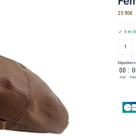
Fe
25.90
€
6 en s
Dépechez-v
00
:
0
Jour
Heu