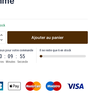
mme
tock
Ajouter au panier
ous pour votre commande
Il ne reste que 6 en stock
0
:
09
:
54
res
Minutes
Seconde