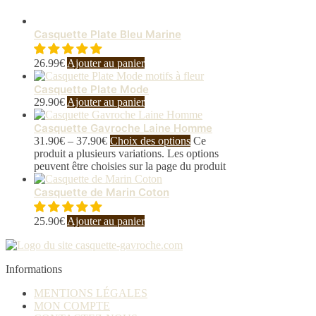
Casquette Plate Bleu Marine
26.99
€
Ajouter au panier
Casquette Plate Mode
29.90
€
Ajouter au panier
Casquette Gavroche Laine Homme
31.90
€
–
37.90
€
Choix des options
Ce
produit a plusieurs variations. Les options
peuvent être choisies sur la page du produit
Casquette de Marin Coton
25.90
€
Ajouter au panier
Informations
MENTIONS LÉGALES
MON COMPTE