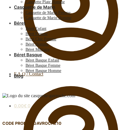
Casquette Plate Homme
Casquette de Marin
Casquette de Marin Femme
Casquette de Marin Homme
Béret
Béret Enfant
Béret Femme
Béret Chic Femme
Béret Homme
Béret Militaire
Béret Basque
Béret Basque Enfant
Béret Basque Femme
Béret Basque Homme
F.A.Q / Contact
Blog
0.00
€
0
CODE PROMO : GAVROCHE10