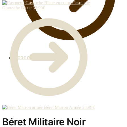
Casquette
Gavroche Bleue
33.90
€
0.00
€
0
Béret Marron Armée
24.99
€
Béret Militaire Noir