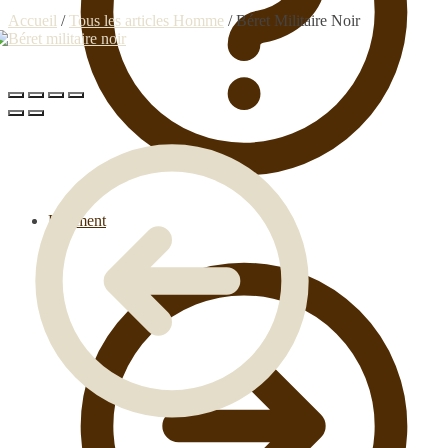
Accueil
/
Tous les articles Homme
/
Béret Militaire Noir
Paiement