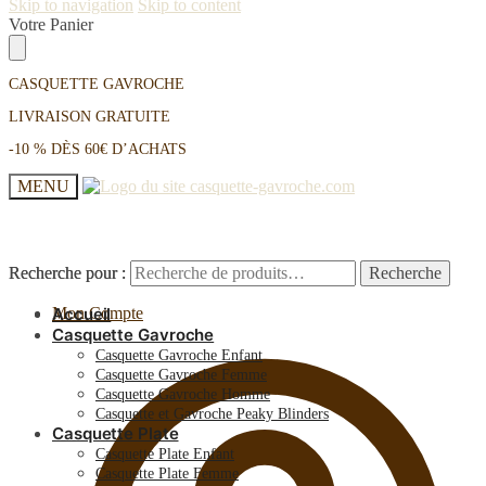
Skip to navigation
Skip to content
Votre Panier
CASQUETTE GAVROCHE
LIVRAISON GRATUITE
-10 % DÈS 60€ D’ACHATS
MENU
Recherche pour :
Recherche pour :
Recherche
Recherche
Mon Compte
Accueil
Casquette Gavroche
Casquette Gavroche Enfant
Casquette Gavroche Femme
Casquette Gavroche Homme
Casquette et Gavroche Peaky Blinders
Casquette Plate
Casquette Plate Enfant
Casquette Plate Femme