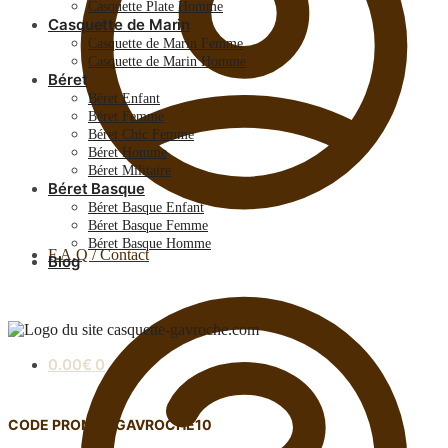
Casquette Plate Homme
Casquette de Marin
Casquette de Marin Femme
Casquette de Marin Homme
Béret
Béret Enfant
Béret Femme
Béret Chic Femme
Béret Homme
Béret Militaire
Béret Basque
Béret Basque Enfant
Béret Basque Femme
Béret Basque Homme
F.A.Q / Contact
Blog
0.00
€
0
CODE PROMO : GAVROCHE10