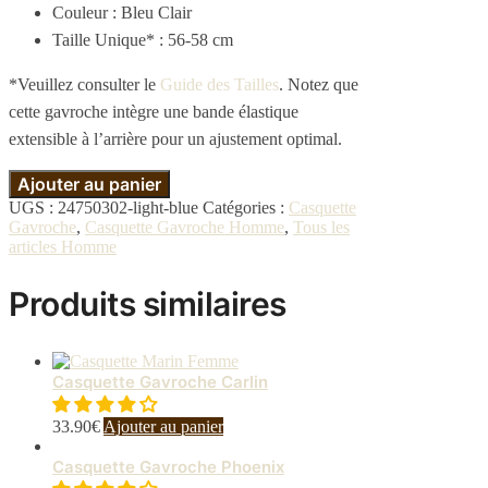
Couleur :
Bleu
Clair
Taille Unique* : 56-58 cm
*Veuillez consulter le
Guide des Tailles
. Notez que
cette gavroche intègre une bande élastique
extensible à l’arrière pour un ajustement optimal.
Ajouter au panier
UGS :
24750302-light-blue
Catégories :
Casquette
Gavroche
,
Casquette Gavroche Homme
,
Tous les
articles Homme
Produits similaires
Casquette Gavroche Carlin
33.90
€
Ajouter au panier
Casquette Gavroche Phoenix