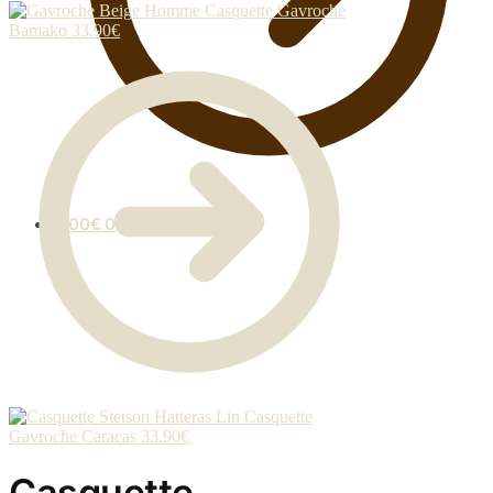
Casquette Gavroche
Bamako
33.90
€
0.00
€
0
Casquette
Gavroche Caracas
33.90
€
Casquette