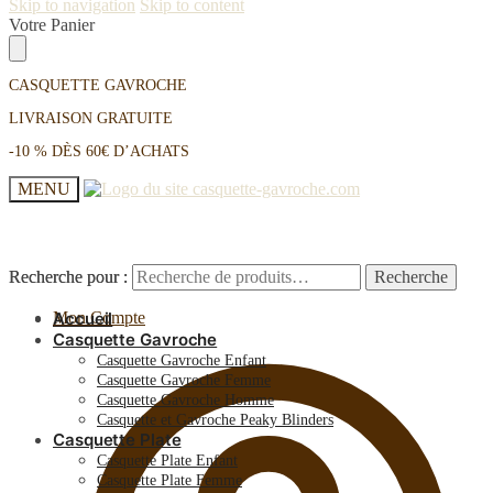
Skip to navigation
Skip to content
Votre Panier
CASQUETTE GAVROCHE
LIVRAISON GRATUITE
-10 % DÈS 60€ D’ACHATS
MENU
Recherche pour :
Recherche pour :
Recherche
Recherche
Mon Compte
Accueil
Casquette Gavroche
Casquette Gavroche Enfant
Casquette Gavroche Femme
Casquette Gavroche Homme
Casquette et Gavroche Peaky Blinders
Casquette Plate
Casquette Plate Enfant
Casquette Plate Femme