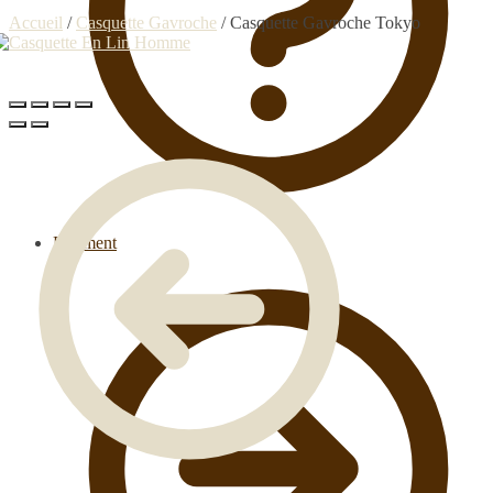
Accueil
/
Casquette Gavroche
/
Casquette Gavroche Tokyo
Paiement