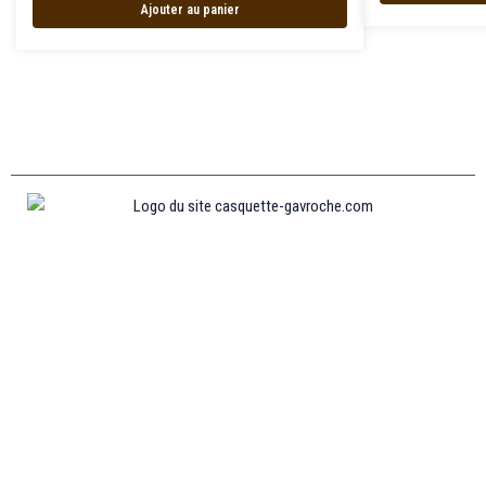
Ajouter au panier
Informations
MENTIONS LÉGALES
MON COMPTE
CONTACTEZ-NOUS
CONDITIONS GÉNÉRALES DE VENTES
POLITIQUE DE REMBOURSEMENT ET DE RETOURS