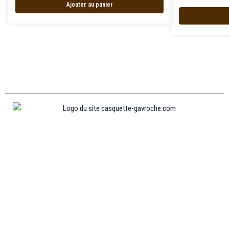
Ajouter au panier
Informations
MENTIONS LÉGALES
MON COMPTE
CONTACTEZ-NOUS
CONDITIONS GÉNÉRALES DE VENTES
POLITIQUE DE REMBOURSEMENT ET DE RETOURS