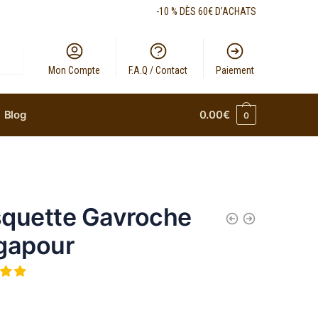
-10 % DÈS 60€ D’ACHATS
Mon Compte
F.A.Q / Contact
Paiement
Blog
0.00
€
0
quette Gavroche
gapour