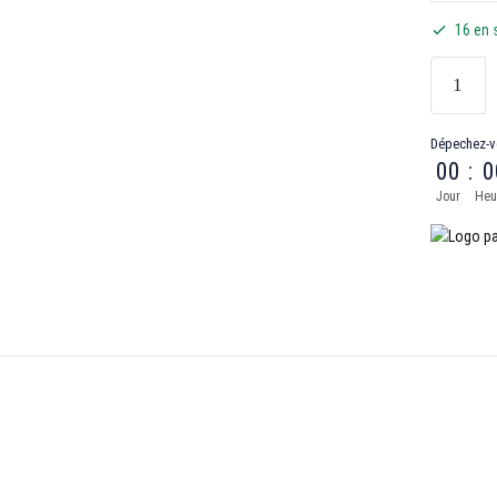
16 en 
Dépechez-v
00
:
0
Jour
Heu