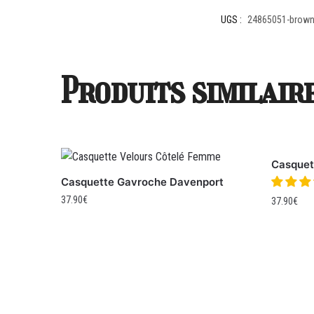
UGS :
24865051-brow
Produits similair
Casquet
Casquette Gavroche Davenport
37.90
€
37.90
€