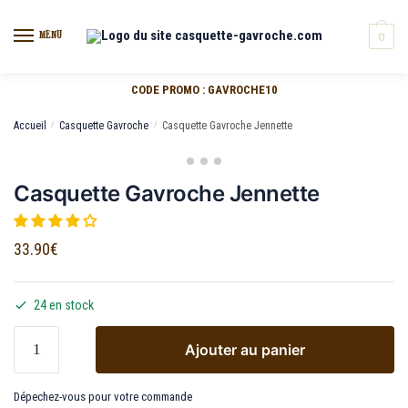
MENU
0
CODE PROMO : GAVROCHE10
Accueil
/
Casquette Gavroche
/
Casquette Gavroche Jennette
Casquette Gavroche Jennette
33.90
€
24 en stock
Ajouter au panier
Dépechez-vous pour votre commande