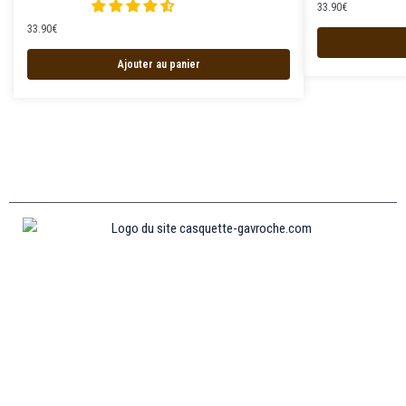
33.90
€
33.90
€
Ajouter au panier
Informations
MENTIONS LÉGALES
MON COMPTE
CONTACTEZ-NOUS
CONDITIONS GÉNÉRALES DE VENTES