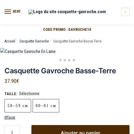
MENU
0
CODE PROMO : GAVROCHE10
Accueil
/
Casquette Gavroche
/
Casquette Gavroche Basse-Terre
Casquette Gavroche Basse-Terre
37.90
€
Sélectionne
TAILLE
:
58-59 cm
60-61 cm
Effacer
Ajouter au panier