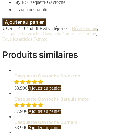
Style : Casquette Gavroche
Livraison Gratuite
Ajouter au panier
UGS :
14:10#adult-Red
Catégories :
Béret Femme
,
Casquette Gavroche
,
Casquette Gavroche Femme
,
Tous les articles Femme
Produits similaires
Casquette Gavroche Stockton
33.90
€
Ajouter au panier
Casquette Gavroche Barquisimeto
37.90
€
Ajouter au panier
Casquette Gavroche Durham
33.90
€
Ajouter au panier