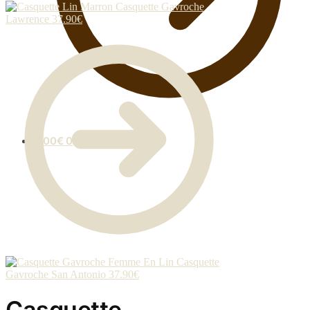
Casquette Gavroche
Lawrence
37.90
€
0.00
€
0
Casquette
Gavroche San Antonio
37.90
€
Casquette