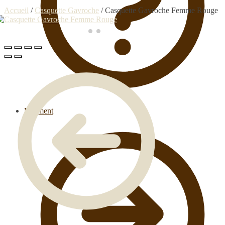
Accueil
/
Casquette Gavroche
/
Casquette Gavroche Femme Rouge
Paiement