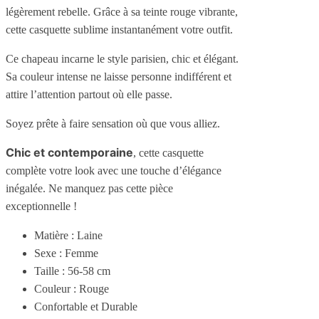
légèrement rebelle. Grâce à sa teinte rouge vibrante,
cette casquette sublime instantanément votre outfit.
Ce chapeau incarne le style parisien, chic et élégant.
Sa couleur intense ne laisse personne indifférent et
attire l’attention partout où elle passe.
Soyez prête à faire sensation où que vous alliez.
Chic et contemporaine
, cette casquette
complète votre look avec une touche d’élégance
inégalée. Ne manquez pas cette pièce
exceptionnelle !
Matière : Laine
Sexe : Femme
Taille : 56-58 cm
Couleur : Rouge
Confortable et Durable