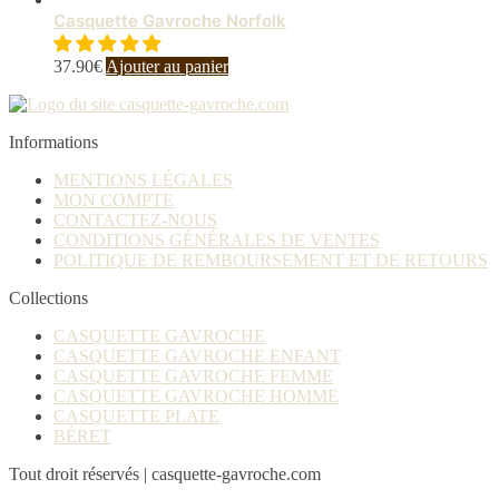
Casquette Gavroche Norfolk
37.90
€
Ajouter au panier
Informations
MENTIONS LÉGALES
MON COMPTE
CONTACTEZ-NOUS
CONDITIONS GÉNÉRALES DE VENTES
POLITIQUE DE REMBOURSEMENT ET DE RETOURS
Collections
CASQUETTE GAVROCHE
CASQUETTE GAVROCHE ENFANT
CASQUETTE GAVROCHE FEMME
CASQUETTE GAVROCHE HOMME
CASQUETTE PLATE
BÉRET
Tout droit réservés | casquette-gavroche.com