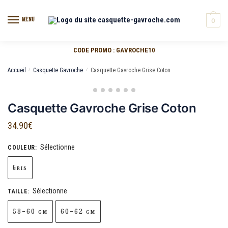
MENU
0
CODE PROMO : GAVROCHE10
Accueil
/
Casquette Gavroche
/
Casquette Gavroche Grise Coton
Casquette Gavroche Grise Coton
34.90
€
Sélectionne
COULEUR
:
Gris
Sélectionne
TAILLE
:
58-60 cm
60-62 cm