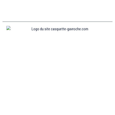
Informations
MENTIONS LÉGALES
MON COMPTE
CONTACTEZ-NOUS
CONDITIONS GÉNÉRALES DE VENTES
POLITIQUE DE REMBOURSEMENT ET DE RETOURS
Collections
CASQUETTE GAVROCHE