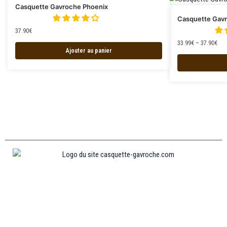
Casquette Gavroche Phoenix
Casquette Gav
37.90
€
33.99
€
–
37.90
€
Ajouter au panier
Informations
MENTIONS LÉGALES