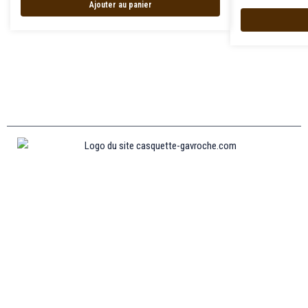
Ajouter au panier
Informations
MENTIONS LÉGALES
MON COMPTE
CONTACTEZ-NOUS
CONDITIONS GÉNÉRALES DE VENTES
POLITIQUE DE REMBOURSEMENT ET DE RETOURS