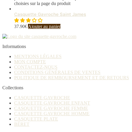
choisies sur la page du produit
Casquette Gavroche Saint James
37.90
€
Ajouter au panier
Informations
MENTIONS LÉGALES
MON COMPTE
CONTACTEZ-NOUS
CONDITIONS GÉNÉRALES DE VENTES
POLITIQUE DE REMBOURSEMENT ET DE RETOURS
Collections
CASQUETTE GAVROCHE
CASQUETTE GAVROCHE ENFANT
CASQUETTE GAVROCHE FEMME
CASQUETTE GAVROCHE HOMME
CASQUETTE PLATE
BÉRET