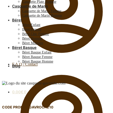
Casquette Plate Homme
Casquette de Marin
Casquette de Marin Femme
Casquette de Marin Homme
Béret
Béret Enfant
Béret Femme
Béret Chic Femme
Béret Homme
Béret Militaire
Béret Basque
Béret Basque Enfant
Béret Basque Femme
Béret Basque Homme
F.A.Q / Contact
Blog
0.00
€
0
CODE PROMO : GAVROCHE10