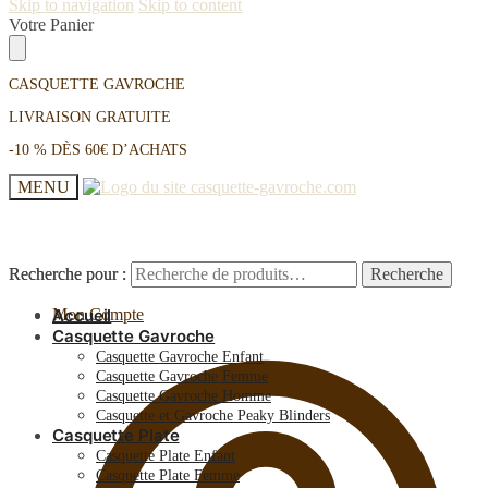
Skip to navigation
Skip to content
Votre Panier
CASQUETTE GAVROCHE
LIVRAISON GRATUITE
-10 % DÈS 60€ D’ACHATS
MENU
Recherche pour :
Recherche pour :
Recherche
Recherche
Mon Compte
Accueil
Casquette Gavroche
Casquette Gavroche Enfant
Casquette Gavroche Femme
Casquette Gavroche Homme
Casquette et Gavroche Peaky Blinders
Casquette Plate
Casquette Plate Enfant
Casquette Plate Femme