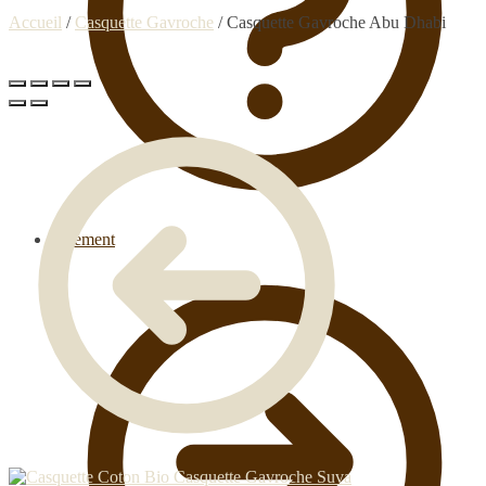
Accueil
/
Casquette Gavroche
/
Casquette Gavroche Abu Dhabi
Paiement
Casquette Gavroche Suva