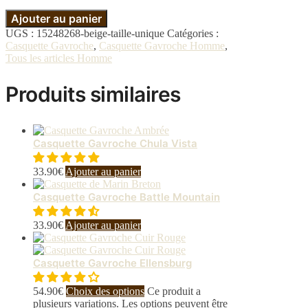
Ajouter au panier
UGS :
15248268-beige-taille-unique
Catégories :
Casquette Gavroche
,
Casquette Gavroche Homme
,
Tous les articles Homme
Produits similaires
Casquette Gavroche Chula Vista
33.90
€
Ajouter au panier
Casquette Gavroche Battle Mountain
33.90
€
Ajouter au panier
Casquette Gavroche Ellensburg
54.90
€
Choix des options
Ce produit a
plusieurs variations. Les options peuvent être