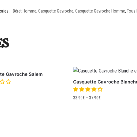
ories :
Béret Homme
,
Casquette Gavroche
,
Casquette Gavroche Homme
,
Tous 
es
te Gavroche Salem
Casquette Gavroche Blanch
33.99
€
–
37.90
€