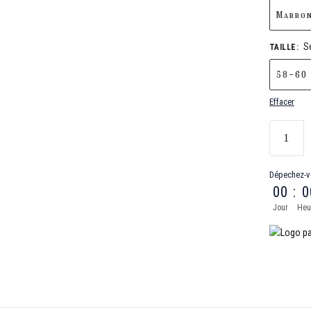
Marro
S
TAILLE
:
58-60
Effacer
Dépechez-v
00
:
0
Jour
Heu