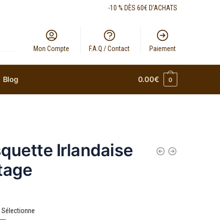
-10 % DÈS 60€ D’ACHATS
Mon Compte
F.A.Q / Contact
Paiement
Blog
0.00
€
0
quette Irlandaise
tage
Sélectionne