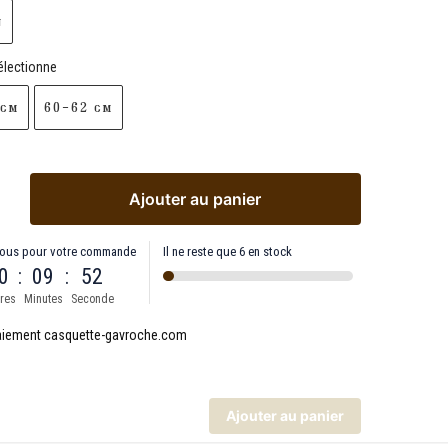
n
électionne
 cm
60-62 cm
Ajouter au panier
ous pour votre commande
Il ne reste que 6 en stock
0
:
09
:
51
res
Minutes
Seconde
Ajouter au panier