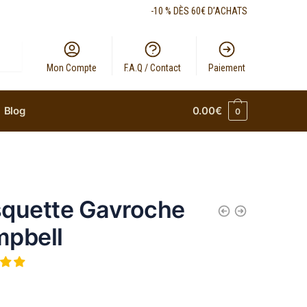
-10 % DÈS 60€ D’ACHATS
Mon Compte
F.A.Q / Contact
Paiement
Blog
0.00
€
0
quette Gavroche
pbell