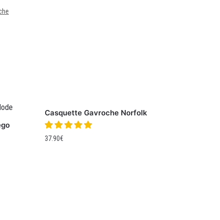
che
Casquette Gavroche Norfolk
ego
37.90
€