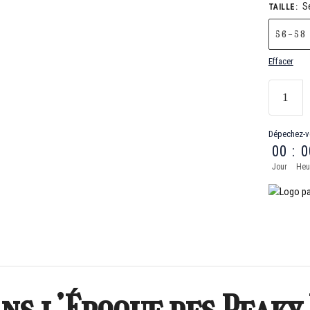
S
TAILLE
:
56-58
Effacer
Dépechez-v
00
:
0
Jour
Heu
s l’Époque des Peaky 