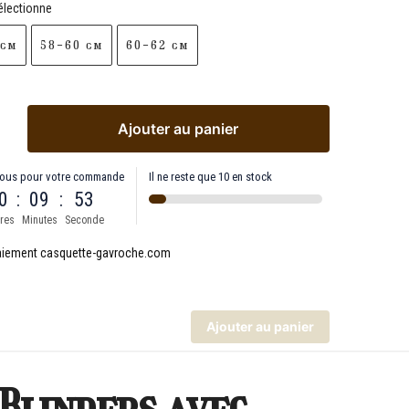
électionne
 cm
58-60 cm
60-62 cm
Ajouter au panier
ous pour votre commande
Il ne reste que 10 en stock
0
:
09
:
52
res
Minutes
Seconde
Ajouter au panier
Blinders avec