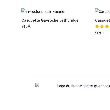
Casquette Gavroche Lethbridge
Casquet
54.90
€
54.90
€