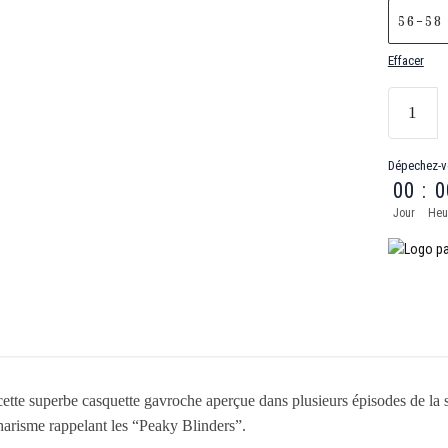
56-58
Effacer
Dépechez-v
00
:
0
Jour
Heu
te superbe casquette gavroche aperçue dans plusieurs épisodes de la s
harisme rappelant les “Peaky Blinders”.