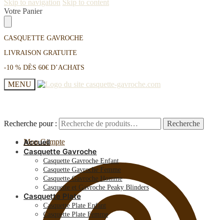
Skip to navigation
Skip to content
Votre Panier
CASQUETTE GAVROCHE
LIVRAISON GRATUITE
-10 % DÈS 60€ D’ACHATS
MENU
Recherche pour :
Recherche pour :
Recherche
Recherche
Mon Compte
Accueil
Casquette Gavroche
Casquette Gavroche Enfant
Casquette Gavroche Femme
Casquette Gavroche Homme
Casquette et Gavroche Peaky Blinders
Casquette Plate
Casquette Plate Enfant
Casquette Plate Femme