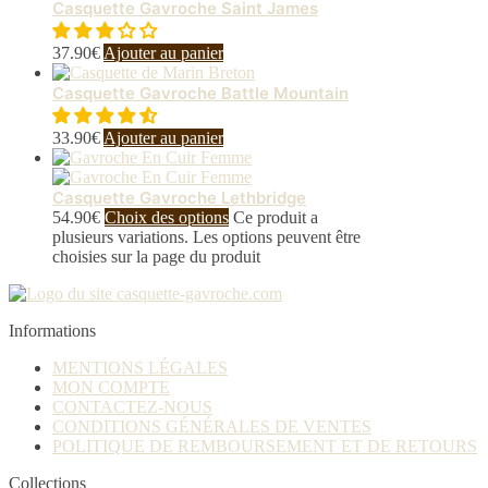
Casquette Gavroche Saint James
37.90
€
Ajouter au panier
Casquette Gavroche Battle Mountain
33.90
€
Ajouter au panier
Casquette Gavroche Lethbridge
54.90
€
Choix des options
Ce produit a
plusieurs variations. Les options peuvent être
choisies sur la page du produit
Informations
MENTIONS LÉGALES
MON COMPTE
CONTACTEZ-NOUS
CONDITIONS GÉNÉRALES DE VENTES
POLITIQUE DE REMBOURSEMENT ET DE RETOURS
Collections