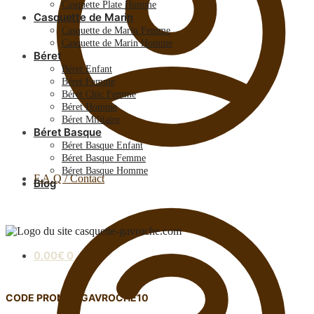
Casquette Plate Homme
Casquette de Marin
Casquette de Marin Femme
Casquette de Marin Homme
Béret
Béret Enfant
Béret Femme
Béret Chic Femme
Béret Homme
Béret Militaire
Béret Basque
Béret Basque Enfant
Béret Basque Femme
Béret Basque Homme
F.A.Q / Contact
Blog
0.00
€
0
CODE PROMO : GAVROCHE10