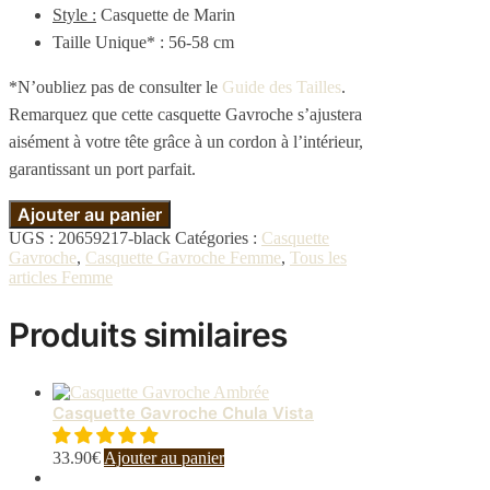
Style :
Casquette de Marin
Taille Unique* : 56-58 cm
*N’oubliez pas de consulter le
Guide des Tailles
.
Remarquez que cette casquette Gavroche s’ajustera
aisément à votre tête grâce à un cordon à l’intérieur,
garantissant un port parfait.
Ajouter au panier
UGS :
20659217-black
Catégories :
Casquette
Gavroche
,
Casquette Gavroche Femme
,
Tous les
articles Femme
Produits similaires
Casquette Gavroche Chula Vista
33.90
€
Ajouter au panier