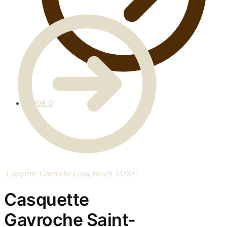
0.00
€
0
Casquette Gavroche Long Beach
33.90
€
Casquette
Gavroche Saint-