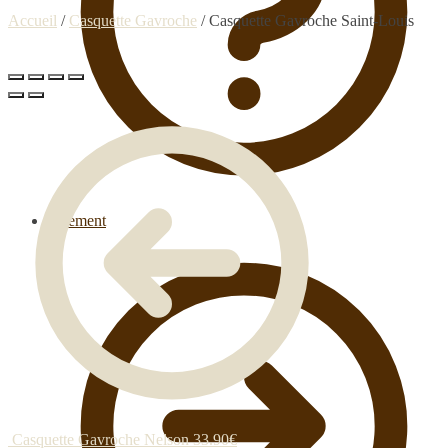
Accueil
/
Casquette Gavroche
/
Casquette Gavroche Saint-Louis
Paiement
Casquette Gavroche Nelson
33.90
€