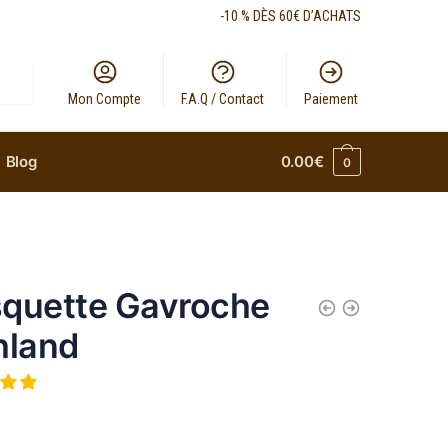
-10 % DÈS 60€ D’ACHATS
Mon Compte
F.A.Q / Contact
Paiement
Blog
0.00
€
0
quette Gavroche
hland