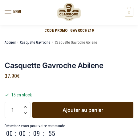
MENU
0
CODE PROMO : GAVROCHE10
Accueil
/
Casquette Gavroche
/
Casquette Gavroche Abilene
Casquette Gavroche Abilene
37.90
€
15 en stock
Ajouter au panier
Dépechez-vous pour votre commande
00
:
00
:
09
:
55