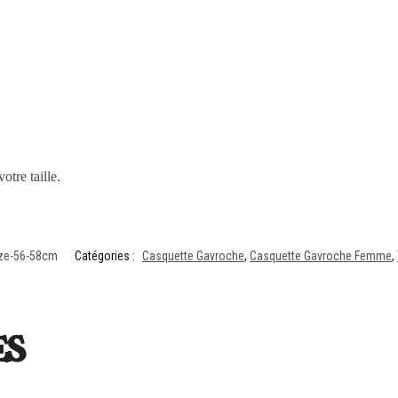
otre taille.
ze-56-58cm
Catégories :
Casquette Gavroche
,
Casquette Gavroche Femme
,
es