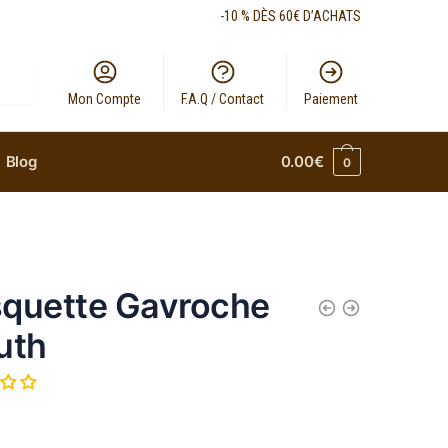
-10 % DÈS 60€ D’ACHATS
Mon Compte
F.A.Q / Contact
Paiement
Blog
0.00
€
0
quette Gavroche
uth