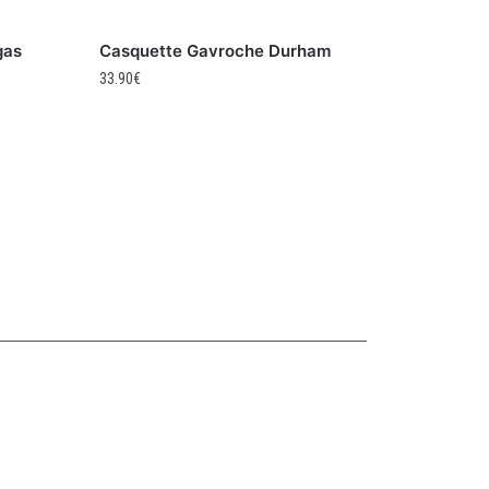
gas
Casquette Gavroche Durham
33.90
€
Collections
CASQUETTE GAVROCHE
CASQUETTE GAVROCHE ENFANT