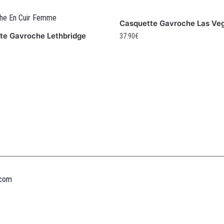
Casquette Gavroche Las Ve
te Gavroche Lethbridge
37.90
€
Informations
MENTIONS LÉGALES
MON COMPTE