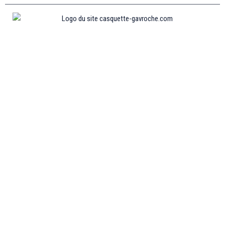
Informations
MENTIONS LÉGALES
MON COMPTE
CONTACTEZ-NOUS
CONDITIONS GÉNÉRALES DE VENTES
POLITIQUE DE REMBOURSEMENT ET DE RETOURS
Collections
CASQUETTE GAVROCHE
CASQUETTE GAVROCHE ENFANT
CASQUETTE GAVROCHE FEMME
CASQUETTE GAVROCHE HOMME
CASQUETTE PLATE