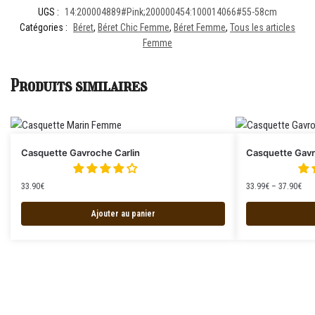
UGS :
14:200004889#Pink;200000454:100014066#55-58cm
Catégories :
Béret
,
Béret Chic Femme
,
Béret Femme
,
Tous les articles
Femme
Produits similaires
Casquette Gavroche Carlin
Casquette Gav
33.90
€
33.99
€
–
37.90
€
Ajouter au panier