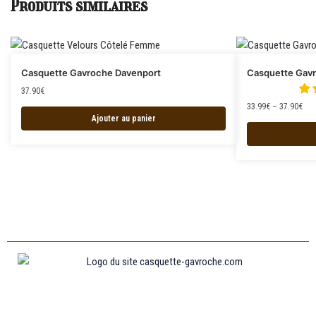
Produits similaires
Casquette Gavroche Davenport
Casquette Gav
37.90
€
33.99
€
–
37.90
€
Ajouter au panier
Informations