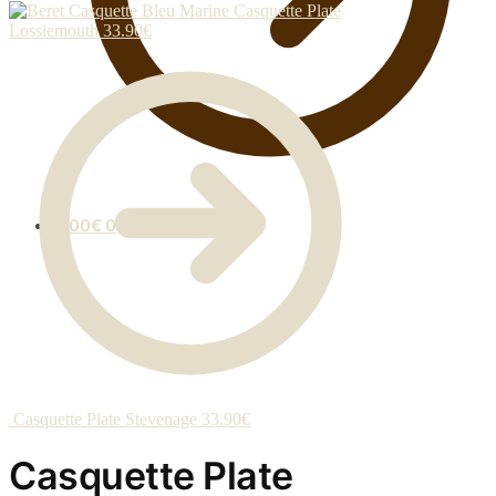
Casquette Plate
Lossiemouth
33.90
€
0.00
€
0
Casquette Plate Stevenage
33.90
€
Casquette Plate