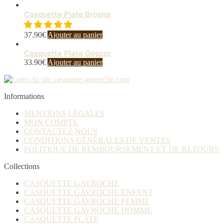
Casquette Plate Brosna
37.90
€
Ajouter au panier
Casquette Plate Gospor
33.90
€
Ajouter au panier
Informations
MENTIONS LÉGALES
MON COMPTE
CONTACTEZ-NOUS
CONDITIONS GÉNÉRALES DE VENTES
POLITIQUE DE REMBOURSEMENT ET DE RETOURS
Collections
CASQUETTE GAVROCHE
CASQUETTE GAVROCHE ENFANT
CASQUETTE GAVROCHE FEMME
CASQUETTE GAVROCHE HOMME
CASQUETTE PLATE