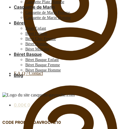
Casquette Plate Homme
Casquette de Marin
Casquette de Marin Femme
Casquette de Marin Homme
Béret
Béret Enfant
Béret Femme
Béret Chic Femme
Béret Homme
Béret Militaire
Béret Basque
Béret Basque Enfant
Béret Basque Femme
Béret Basque Homme
F.A.Q / Contact
Blog
0.00
€
0
CODE PROMO : GAVROCHE10