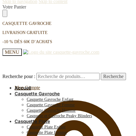
Skip to navigation
Skip to content
Votre Panier
CASQUETTE GAVROCHE
LIVRAISON GRATUITE
-10 % DÈS 60€ D’ACHATS
MENU
Recherche pour :
Recherche pour :
Recherche
Recherche
Mon Compte
Accueil
Casquette Gavroche
Casquette Gavroche Enfant
Casquette Gavroche Femme
Casquette Gavroche Homme
Casquette et Gavroche Peaky Blinders
Casquette Plate
Casquette Plate Enfant
Casquette Plate Femme