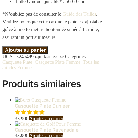
Taille Unique ajustable* : 56-60 cm
*N’oubliez pas de consulter le
Guide des Tailles
.
Veuillez noter que cette casquette plate est ajustable
grâce à une fermeture boutonnée située à l’arrière,
assurant un port sur mesure.
Ajouter au panier
UGS :
32454995-pink-one-size
Catégories :
Casquette Plate
,
Casquette Plate Femme
,
Tous les
articles Femme
Produits similaires
Casquette Plate Dunleer
33.90
€
Ajouter au panier
Casquette Plate Ravensdale
33.90
€
Ajouter au panier