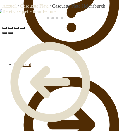
Accueil
/
Casquette Plate
/
Casquette Plate Helensburgh
Paiement