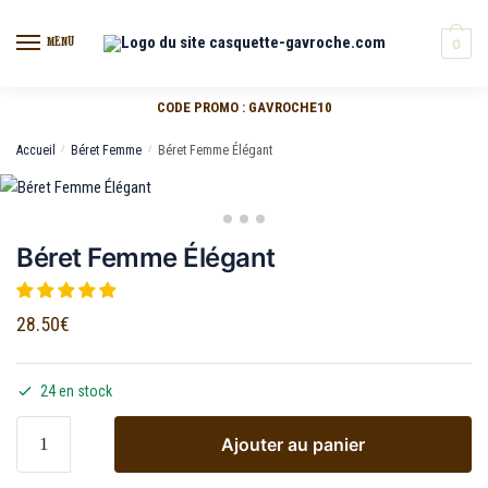
MENU
0
CODE PROMO : GAVROCHE10
Accueil
/
Béret Femme
/
Béret Femme Élégant
Béret Femme Élégant
28.50
€
24 en stock
Ajouter au panier