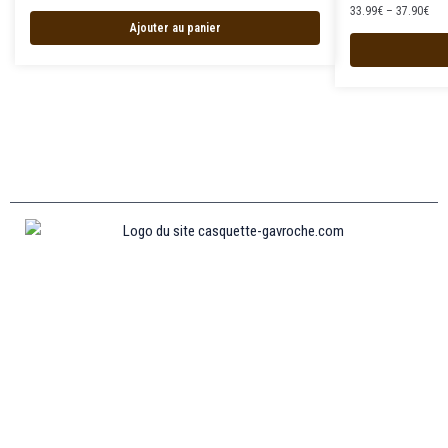
33.99
€
–
37.90
€
Ajouter au panier
Informations
MENTIONS LÉGALES
MON COMPTE
CONTACTEZ-NOUS
CONDITIONS GÉNÉRALES DE VENTES
POLITIQUE DE REMBOURSEMENT ET DE RETOURS