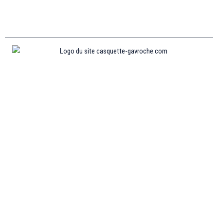
Informations
MENTIONS LÉGALES
MON COMPTE
CONTACTEZ-NOUS
CONDITIONS GÉNÉRALES DE VENTES
POLITIQUE DE REMBOURSEMENT ET DE RETOURS
Collections
CASQUETTE GAVROCHE
CASQUETTE GAVROCHE ENFANT