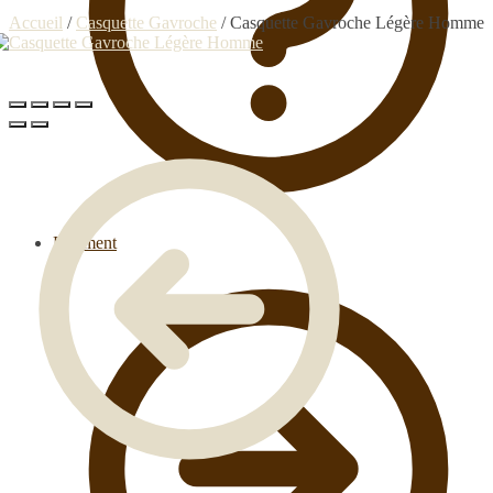
Accueil
/
Casquette Gavroche
/
Casquette Gavroche Légère Homme
Paiement