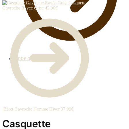
Casquette
Gavroche Rayée Grise
42.90
€
0.00
€
0
Béret Gavroche Homme Hiver
37.90
€
Casquette