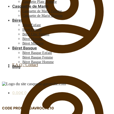
Casquette Plate Homme
Casquette de Marin
Casquette de Marin Femme
Casquette de Marin Homme
Béret
Béret Enfant
Béret Femme
Béret Chic Femme
Béret Homme
Béret Militaire
Béret Basque
Béret Basque Enfant
Béret Basque Femme
Béret Basque Homme
F.A.Q / Contact
Blog
0.00
€
0
CODE PROMO : GAVROCHE10