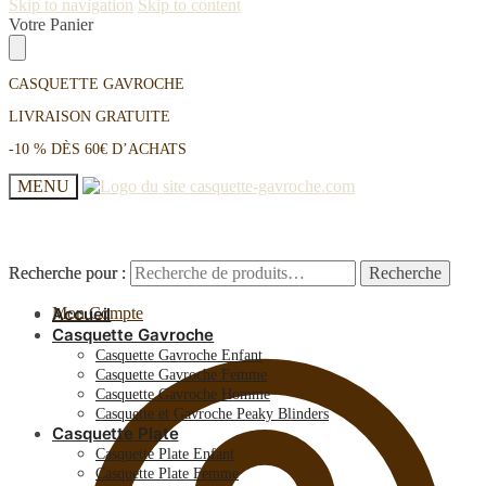
Skip to navigation
Skip to content
Votre Panier
CASQUETTE GAVROCHE
LIVRAISON GRATUITE
-10 % DÈS 60€ D’ACHATS
MENU
Recherche pour :
Recherche pour :
Recherche
Recherche
Mon Compte
Accueil
Casquette Gavroche
Casquette Gavroche Enfant
Casquette Gavroche Femme
Casquette Gavroche Homme
Casquette et Gavroche Peaky Blinders
Casquette Plate
Casquette Plate Enfant
Casquette Plate Femme