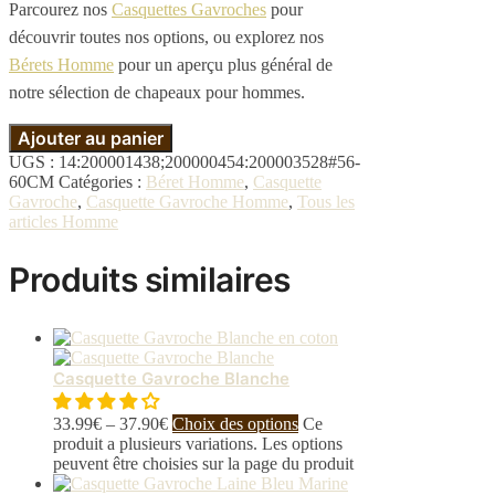
Parcourez nos
Casquettes Gavroches
pour
découvrir toutes nos options, ou explorez nos
Bérets Homme
pour un aperçu plus général de
notre sélection de chapeaux pour hommes.
Ajouter au panier
UGS :
14:200001438;200000454:200003528#56-
60CM
Catégories :
Béret Homme
,
Casquette
Gavroche
,
Casquette Gavroche Homme
,
Tous les
articles Homme
Produits similaires
Casquette Gavroche Blanche
33.99
€
–
37.90
€
Choix des options
Ce
produit a plusieurs variations. Les options
peuvent être choisies sur la page du produit