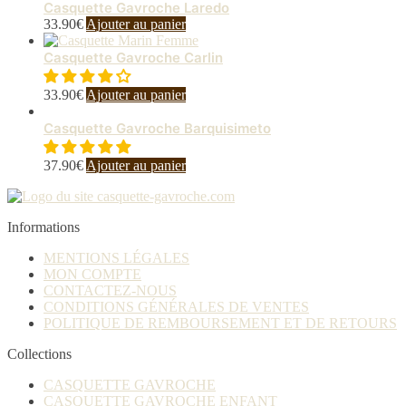
Casquette Gavroche Laredo
33.90
€
Ajouter au panier
Casquette Gavroche Carlin
33.90
€
Ajouter au panier
Casquette Gavroche Barquisimeto
37.90
€
Ajouter au panier
Informations
MENTIONS LÉGALES
MON COMPTE
CONTACTEZ-NOUS
CONDITIONS GÉNÉRALES DE VENTES
POLITIQUE DE REMBOURSEMENT ET DE RETOURS
Collections
CASQUETTE GAVROCHE
CASQUETTE GAVROCHE ENFANT