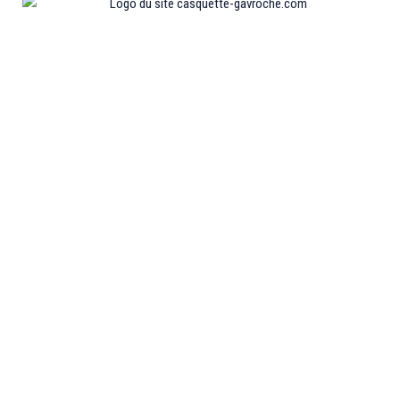
Informations
MENTIONS LÉGALES
MON COMPTE
CONTACTEZ-NOUS
CONDITIONS GÉNÉRALES DE VENTES
POLITIQUE DE REMBOURSEMENT ET DE RETOURS
Collections
CASQUETTE GAVROCHE
CASQUETTE GAVROCHE ENFANT
CASQUETTE GAVROCHE FEMME
CASQUETTE GAVROCHE HOMME
CASQUETTE PLATE
BÉRET