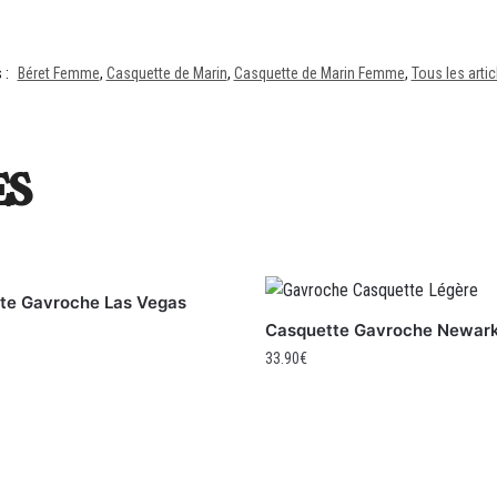
 :
Béret Femme
,
Casquette de Marin
,
Casquette de Marin Femme
,
Tous les art
es
te Gavroche Las Vegas
Casquette Gavroche Newar
33.90
€