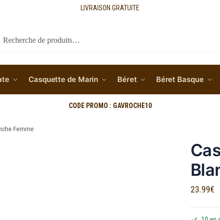
LIVRAISON GRATUITE
cherche
ate
Casquette de Marin
Béret
Béret Basque
CODE PROMO : GAVROCHE10
lanche Femme
Cas
Bla
23.99
€
10 en 