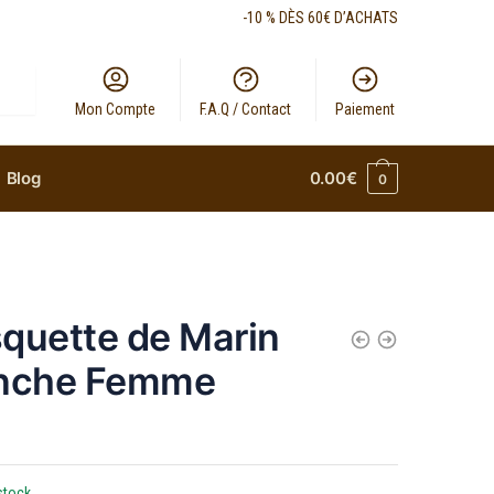
-10 % DÈS 60€ D’ACHATS
Mon Compte
F.A.Q / Contact
Paiement
Blog
0.00
€
0
quette de Marin
nche Femme
stock