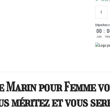
Dépechez-v
00
:
0
Jour
Heu
de Marin pour Femme vo
us méritez et vous ser