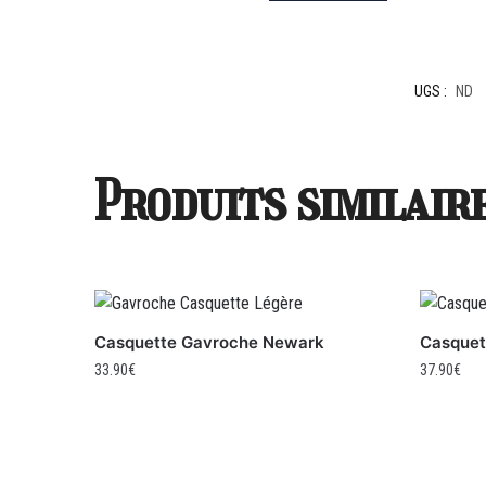
UGS :
ND
Produits similair
Casquette Gavroche Newark
Casquet
33.90
€
37.90
€