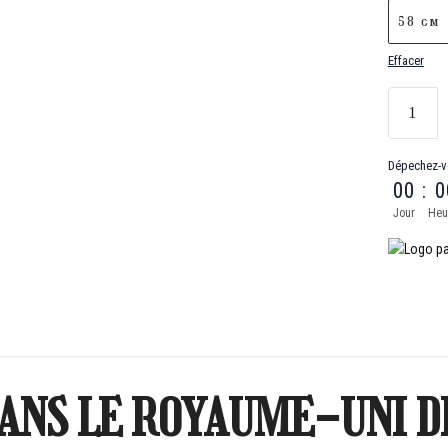
58 cm
Effacer
Dépechez-v
00
:
0
Jour
Heu
ANS LE ROYAUME-UNI D