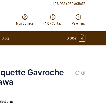
-10 % DÈS 60€ D’ACHATS
Mon Compte
F.A.Q / Contact
Paiement
Blog
0.00
€
0
quette Gavroche
awa
électionne