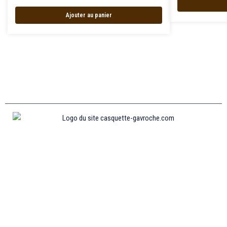
Ajouter au panier
Informations
MENTIONS LÉGALES
MON COMPTE
CONTACTEZ-NOUS
CONDITIONS GÉNÉRALES DE VENTES