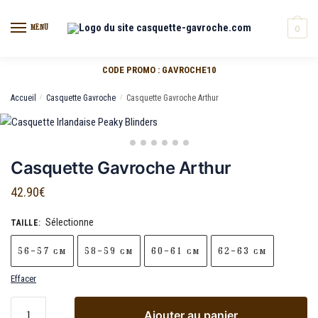
MENU
0
CODE PROMO : GAVROCHE10
Accueil
/
Casquette Gavroche
/
Casquette Gavroche Arthur
Casquette Gavroche Arthur
42.90
€
Sélectionne
TAILLE
:
56-57 cm
58-59 cm
60-61 cm
62-63 cm
Effacer
Ajouter au panier