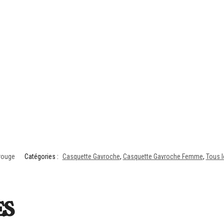
rouge
Catégories :
Casquette Gavroche
,
Casquette Gavroche Femme
,
Tous l
es