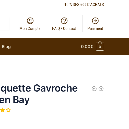
-10 % DÈS 60€ D’ACHATS
Mon Compte
F.A.Q / Contact
Paiement
Blog
0.00
€
0
quette Gavroche
en Bay