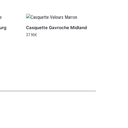
urg
Casquette Gavroche Midland
37.90
€
Collections
CASQUETTE GAVROCHE
CASQUETTE GAVROCHE ENFANT