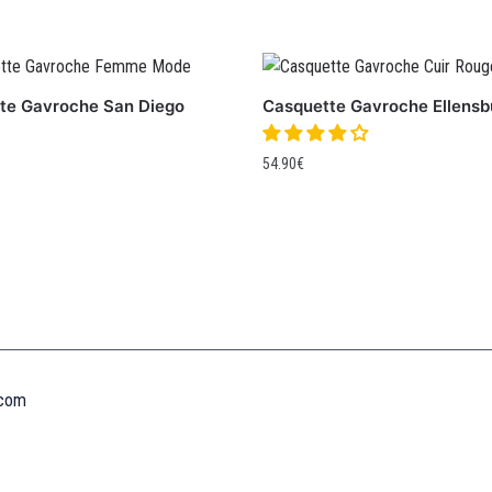
te Gavroche San Diego
Casquette Gavroche Ellensb
54.90
€
Informations
MENTIONS LÉGALES
MON COMPTE