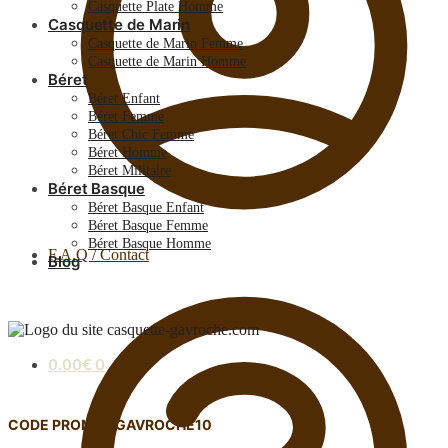
Casquette Plate Homme
Casquette de Marin
Casquette de Marin Femme
Casquette de Marin Homme
Béret
Béret Enfant
Béret Femme
Béret Chic Femme
Béret Homme
Béret Militaire
Béret Basque
Béret Basque Enfant
Béret Basque Femme
Béret Basque Homme
F.A.Q / Contact
Blog
0.00
€
0
CODE PROMO : GAVROCHE10