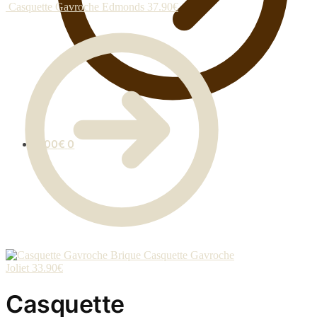
Casquette Gavroche Edmonds
37.90
€
0.00
€
0
Casquette Gavroche
Joliet
33.90
€
Casquette