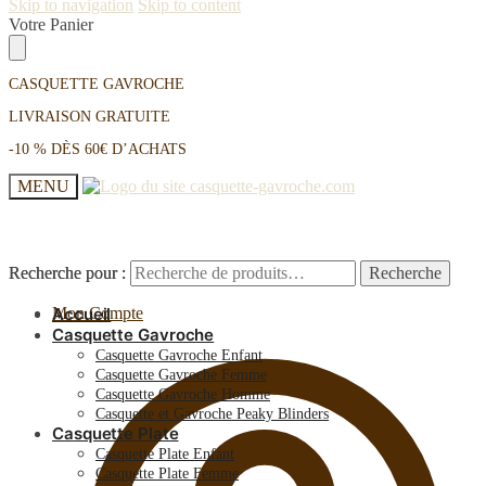
Skip to navigation
Skip to content
Votre Panier
CASQUETTE GAVROCHE
LIVRAISON GRATUITE
-10 % DÈS 60€ D’ACHATS
MENU
Recherche pour :
Recherche pour :
Recherche
Recherche
Mon Compte
Accueil
Casquette Gavroche
Casquette Gavroche Enfant
Casquette Gavroche Femme
Casquette Gavroche Homme
Casquette et Gavroche Peaky Blinders
Casquette Plate
Casquette Plate Enfant
Casquette Plate Femme