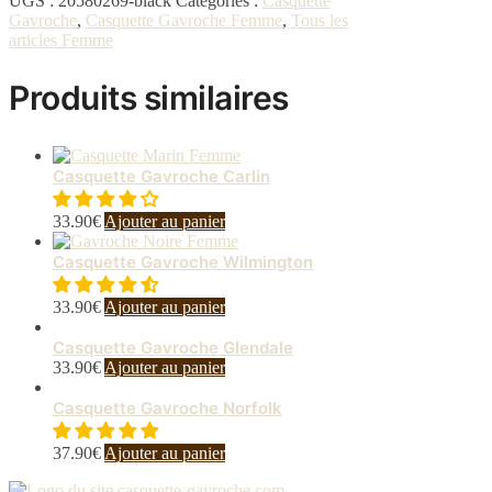
UGS :
20580269-black
Catégories :
Casquette
Gavroche
,
Casquette Gavroche Femme
,
Tous les
articles Femme
Produits similaires
Casquette Gavroche Carlin
33.90
€
Ajouter au panier
Casquette Gavroche Wilmington
33.90
€
Ajouter au panier
Casquette Gavroche Glendale
33.90
€
Ajouter au panier
Casquette Gavroche Norfolk
37.90
€
Ajouter au panier