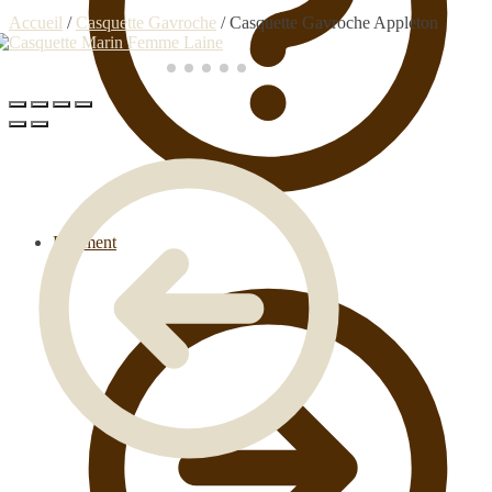
Accueil
/
Casquette Gavroche
/
Casquette Gavroche Appleton
Paiement