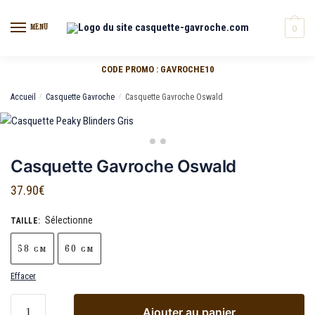
MENU
0
CODE PROMO : GAVROCHE10
Accueil
/
Casquette Gavroche
/
Casquette Gavroche Oswald
Casquette Gavroche Oswald
37.90
€
Sélectionne
TAILLE
:
58 cm
60 cm
Effacer
Ajouter au panier