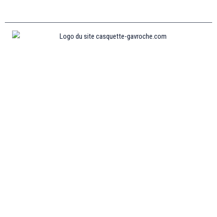
Informations
MENTIONS LÉGALES
MON COMPTE
CONTACTEZ-NOUS
CONDITIONS GÉNÉRALES DE VENTES
POLITIQUE DE REMBOURSEMENT ET DE RETOURS
Collections
CASQUETTE GAVROCHE
CASQUETTE GAVROCHE ENFANT
CASQUETTE GAVROCHE FEMME