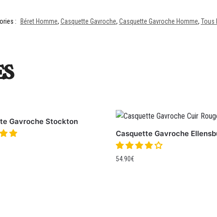
ories :
Béret Homme
,
Casquette Gavroche
,
Casquette Gavroche Homme
,
Tous 
es
te Gavroche Stockton
Casquette Gavroche Ellensb
54.90
€