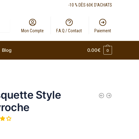
-10 % DÈS 60€ D’ACHATS
Mon Compte
F.A.Q / Contact
Paiement
Blog
0.00
€
0
quette Style
roche