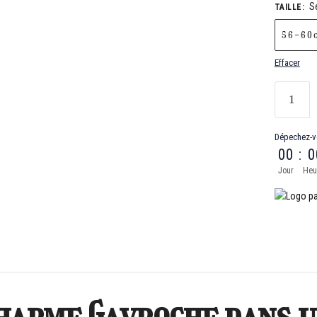
S
TAILLE
:
56-60c
Effacer
Dépechez-v
00
:
0
Jour
Heu
 Charme Gavroche dans 