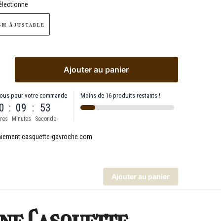
électionne
m Ajustable
Ajouter au panier
ous pour votre commande
Moins de 16 produits restants !
0
:
09
:
52
res
Minutes
Seconde
Ajouter au panier
une Casquette